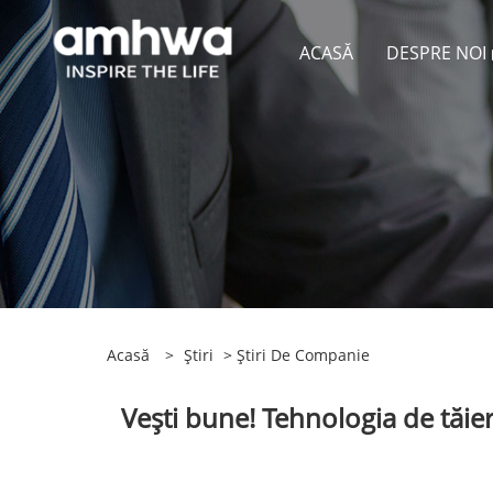
ACASĂ
DESPRE NOI
Acasă
>
Știri
>
Știri De Companie
Vești bune! Tehnologia de tăi