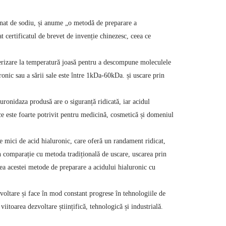
nat de sodiu, și anume „o metodă de preparare a
at certificatul de brevet de invenție chinezesc, ceea ce
erizare la temperatură joasă pentru a descompune moleculele
onic sau a sării sale este între 1kDa-60kDa. și uscare prin
uronidaza produsă are o siguranță ridicată, iar acidul
 ce este foarte potrivit pentru medicină, cosmetică și domeniul
 mici de acid hialuronic, care oferă un randament ridicat,
În comparație cu metoda tradițională de uscare, uscarea prin
a acestei metode de preparare a acidului hialuronic cu
voltare și face în mod constant progrese în tehnologiile de
iitoarea dezvoltare științifică, tehnologică și industrială.