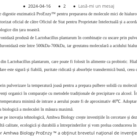
●
2024-04-16
●
2
●
Lasă-mi un mesaj
e digestie enzimatică ProEnzy™ pentru prepararea de molecule mici de hialuro
torizat oficial de către Oficiul de Stat pentru Proprietate Intelectuală și a acord
logice din țara noastră.
onidază produsă de Lactobacillus plantarum în combinație cu uscare prin pulv
aluronidază este între 500kDa-700kDa, iar greutatea moleculară a acidului hialur
din Lactobacillus plantarum, care poate fi folosit în alimente ca probiotic. Hial
re este sigură și fiabilă, puritate ridicată și absorbție transdermică bună, ceea
n pulverizare la temperatură joasă pentru a prepara pulbere solidă cu molecule
venți organici în comparație cu metodele tradiționale de precipitare cu alcool. 
r temperatura minimă de intrare a aerului poate fi de aproximativ 40℃. Adoptare
atea biologică a moleculei în măsura maximă.
e pe inovația tehnologică, Amhwa Biology crește investițiile în cercetare și dez
 calitate, ecologică și durabilă a întreprinderilor și vom prelua conducerea în v
or Amhwa Biology ProEnzy ™ a obținut brevetul național de invenție