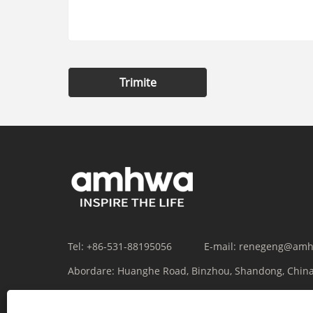
Trimite
Tel:
+86-531-88195056
E-mail:
renegeng@amh
Abordare:
Huanghe Road, Binzhou, Shandong, Chin