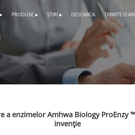
PRODUSE
ȘTIRI
DESCARCA
TRIMITE O A
ere a enzimelor Amhwa Biology ProEnzy ™ 
invenție