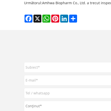
Următorul:
Amhwa Biopharm Co., Ltd. a trecut inspec
Facebook
X
WhatsApp
Pinterest
LinkedIn
Share