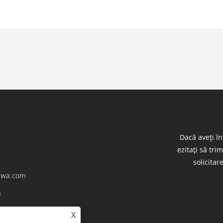
Dacă aveți î
ezitați să tri
solicitar
wa.com
a
X