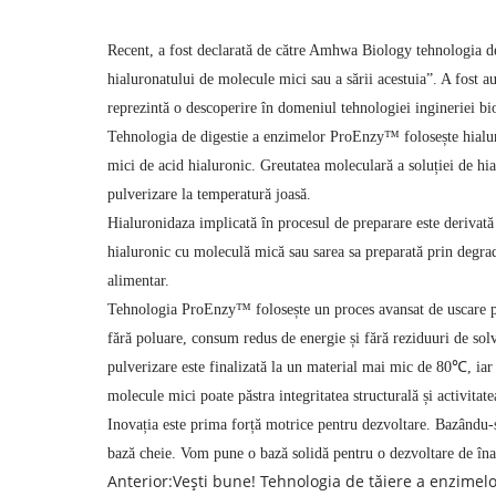
Recent, a fost declarată de către Amhwa Biology tehnologia d
hialuronatului de molecule mici sau a sării acestuia”. A fost au
reprezintă o descoperire în domeniul tehnologiei ingineriei bio
Tehnologia de digestie a enzimelor ProEnzy™ folosește hialur
mici de acid hialuronic. Greutatea moleculară a soluției de hi
pulverizare la temperatură joasă.
Hialuronidaza implicată în procesul de preparare este derivată 
hialuronic cu moleculă mică sau sarea sa preparată prin degrada
alimentar.
Tehnologia ProEnzy™ folosește un proces avansat de uscare pri
fără poluare, consum redus de energie și fără reziduuri de sol
pulverizare este finalizată la un material mai mic de 80℃, ia
molecule mici poate păstra integritatea structurală și activit
Inovația este prima forță motrice pentru dezvoltare. Bazându-s
bază cheie. Vom pune o bază solidă pentru o dezvoltare de înaltă
Anterior:
Vești bune! Tehnologia de tăiere a enzimel