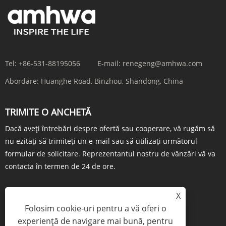
Tel:
+86-531-88195056
E-mail:
renegeng@amhwa.com
Abordare:
Huanghe Road, Binzhou, Shandong, China
TRIMITE O ANCHETĂ
Dacă aveți întrebări despre ofertă sau cooperare, vă rugăm să
nu ezitați să trimiteți un e-mail sau să utilizați următorul
formular de solicitare. Reprezentantul nostru de vânzări vă va
contacta în termen de 24 de ore.
X
Folosim cookie-uri pentru a vă oferi o
ÎNTREBARE ACUM
experiență de navigare mai bună, pentru